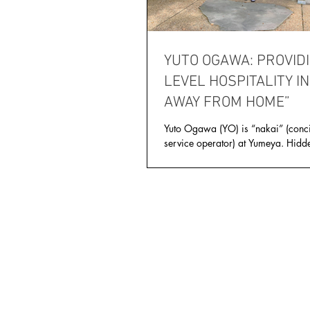
YUTO OGAWA: PROVIDI
LEVEL HOSPITALITY I
AWAY FROM HOME”
Yuto Ogawa (YO) is “nakai” (conci
service operator) at Yumeya. Hidd
of green and tranquility, Yumeya is.