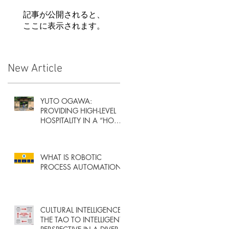
記事が公開されると、
ここに表示されます。
New Article
YUTO OGAWA:
PROVIDING HIGH-LEVEL
HOSPITALITY IN A “HOME
AWAY FROM HOME”
WHAT IS ROBOTIC
PROCESS AUTOMATION?
CULTURAL INTELLIGENCE:
THE TAO TO INTELLIGENT