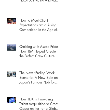
PERSPECTIVE IN A DIVERSE
ENVIRONMENT
How to Meet Client
Expectations amid Rising
Competition in the Age of
Manufacturing Digitization
Cruising with Asuka Pride:
How IBM Helped Create
the Perfect Crew Culture
The Never-Ending Work
Scenario: A New Spin on
Japan’s Famous “Job for
Life”
How TDK Is Innovating
Talent Acquisition to Create
Opportunities for a Global