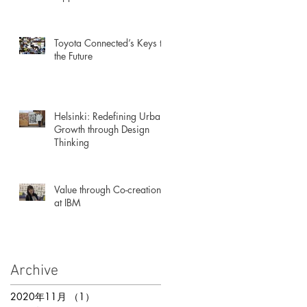
Workforce
Toyota Connected’s Keys to
the Future
Helsinki: Redefining Urban
Growth through Design
Thinking
Value through Co-creation
at IBM
Archive
2020年11月
（1）
1件の記事