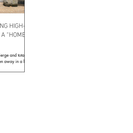
NG HIGH-
N A “HOME
erge and total
en away in a lush
..