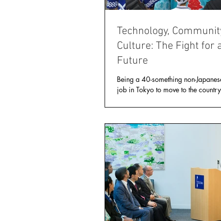
Technology, Communit
Culture: The Fight for 
Future
Being a 40-something non-Japanes
job in Tokyo to move to the countr
make me something of an anomaly.