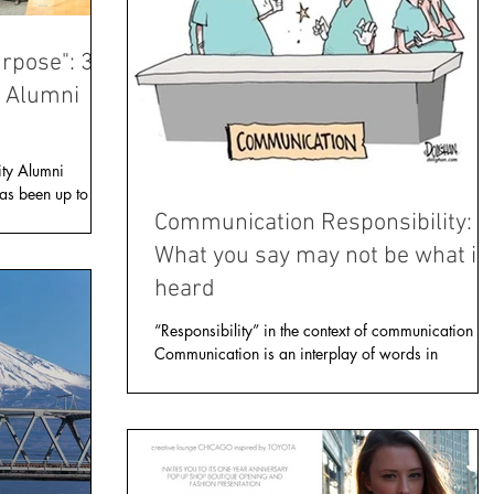
urpose": 3
S Alumni
ty Alumni
as been up to
 What have you...
Communication Responsibility:
What you say may not be what is
heard
“Responsibility” in the context of communication
Communication is an interplay of words in
symphony with non-verbal cues that can be...