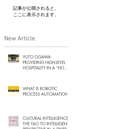
記事が公開されると、
ここに表示されます。
New Article
n
e
YUTO OGAWA:
PROVIDING HIGH-LEVEL
HOSPITALITY IN A “HOME
AWAY FROM HOME”
WHAT IS ROBOTIC
PROCESS AUTOMATION?
CULTURAL INTELLIGENCE:
THE TAO TO INTELLIGENT