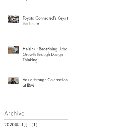
Workforce
Toyota Connected’s Keys to
the Future
Helsinki: Redefining Urban
Growth through Design
Thinking
d
Value through Co-creation
at IBM
Archive
2020年11月
（1）
1件の記事