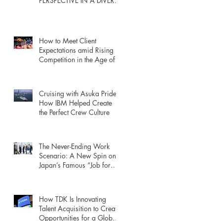
PERSPECTIVE IN A DIVERSE
ENVIRONMENT
How to Meet Client
Expectations amid Rising
Competition in the Age of
Manufacturing Digitization
Cruising with Asuka Pride:
How IBM Helped Create
the Perfect Crew Culture
The Never-Ending Work
Scenario: A New Spin on
Japan’s Famous “Job for
Life”
How TDK Is Innovating
Talent Acquisition to Create
Opportunities for a Global