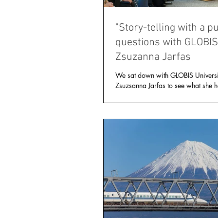
"Story-telling with a p
questions with GLOBI
Zsuzanna Jarfas
We sat down with GLOBIS Universi
Zsuzsanna Jarfas to see what she h
since graduating in May 2017. 1.