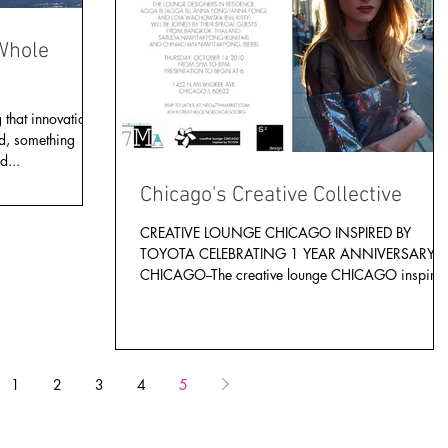
that innovation
ed, something
d...
Chicago's Creative Collective
CREATIVE LOUNGE CHICAGO INSPIRED BY
TOYOTA CELEBRATING 1 YEAR ANNIVERSARY
CHICAGO--The creative lounge CHICAGO inspire
by TOYOTA in...
1
2
3
4
5