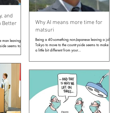
y, and
Why AI means more time for
a Better
matsuri
Being a 40-something non-Japanese leaving a job i
e man leaving a
Tokyo to move to the countryside seems to make m
yside seems to
a little bit different from your...
 Perhaps...